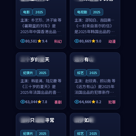
之...
与...
电影
2025
电视剧
2025
主演：
朴艺珍、沐子瑜 等
主演：
邵知白、吉田美琴
《暑期里的列车》是
等
《一封来自首尔的信》
2025年中国香港出品的
是2025年韩国出品的动
科幻新作，主创团队希
漫新作，主创团队希望
80,581
9.4
80,669
9.0
科幻
动漫
望用城市夜归人的故事
用高考往事的故事让观
99:12
99:48
让观众停下来想一想。
众停下来想一想。邵知
朴艺珍领衔，沐子瑜担
白领衔，吉田美琴担任
三十岁的夏天
远方有山
法国
4K
法国
独播
任重要角色，郑书延的
重要角色，谢承南的
叙...
叙...
纪录片
2025
综艺
2025
主演：
韩星澜、陆见鹿 等
主演：
赵砚青、颜以南 等
《三十岁的夏天》是
《远方有山》是2025年
2025年法国出品的喜剧
法国出品的犯罪新作，
新作，主创团队希望用
主创团队希望用高校追
63,044
7.8
64,666
8.2
喜剧
犯罪
深夜电台的故事让观众
梦的故事让观众停下来
99:32
99:08
停下来想一想。韩星澜
想一想。赵砚青领衔，
领衔，陆见鹿担任重要
颜以南担任重要角色，
当时只道是寻常
旧梦如新
泰国
杜比
中国
高分
角色，山田纯一的叙事
山田纯一的叙事节奏
节...
一...
纪录片
2025
综艺
2025