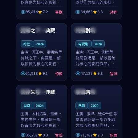
以喜剧为核心的影视作
以动作为核心的影视作
品，围绕危机、反转与
品，围绕危机、反转与
95,854
7.2
34,663
8.3
喜剧
动作
人物成长展开，整体节
人物成长展开，整体节
99:56
99:10
奏紧凑，值得推荐观
奏紧凑，值得推荐观
看。
看。
焚城之下·典藏
终局剧场
泰国
院线
泰国
杜比
综艺
2024
电视剧
2024
主演：
河正宇、梁朝伟 等
主演：
河正宇、沈腾 等
焚城之下·典藏是一部
终局剧场是一部以冒险
以惊悚为核心的影视作
为核心的影视作品，围
品，围绕危机、反转与
绕危机、反转与人物成
51,913
9.1
47,127
9.3
惊悚
冒险
人物成长展开，整体节
长展开，整体节奏紧
99:54
99:31
奏紧凑，值得推荐观
凑，值得推荐观看。
看。
失控失序·典藏
暴雪剧场
法国
院线
英国
独播
动漫
2024
电影
2024
主演：
木村拓哉、雷佳音
主演：
张译、易烊千玺 等
等
失控失序·典藏是一部
暴雪剧场是一部以犯罪
以冒险为核心的影视作
为核心的影视作品，围
品，围绕危机、反转与
绕危机、反转与人物成
35,297
9.3
71,787
7.9
冒险
犯罪
人物成长展开，整体节
长展开，整体节奏紧