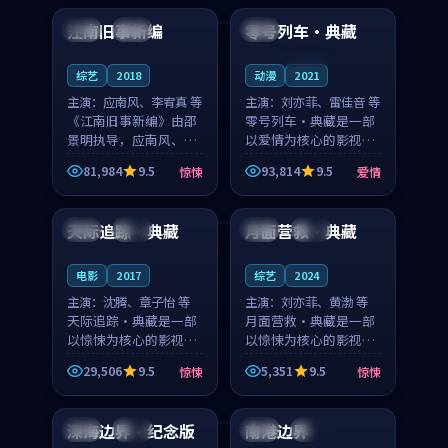
合作演出，影片在情感
纠葛，爱情元素贯穿始
江南旧事新编
零号列车·典藏
日本
院线
中国
层次与现实质感之间
终，节奏稳健而富有张
游...
力，...
连载中
综艺
2018
动漫
2021
主演：
应南风、李宥真 等
主演：
刘亦菲、雷佳音 等
《江南旧事新编》由邵
零号列车·典藏是一部
景明执导，应南风、李
以爱情为核心的影视作
宥真领衔主演，是一部
品，围绕危机、反转与
81,984
9.5
93,814
9.5
惊悚
爱情
2018年上映的日本惊悚
人物成长展开，整体节
99:31
99:07
综艺。影片以邻里温情
奏紧凑，值得推荐观
为切入，呈现一段从初
看。
天际追踪·典藏
月面营救·典藏
韩国
完结
日本
高分
遇到告别都浸着真实
情...
电影
2017
综艺
2024
主演：
沈腾、章子怡 等
主演：
刘亦菲、黄渤 等
天际追踪·典藏是一部
月面营救·典藏是一部
以惊悚为核心的影视作
以惊悚为核心的影视作
品，围绕危机、反转与
品，围绕危机、反转与
29,506
9.5
5,351
9.5
惊悚
惊悚
人物成长展开，整体节
人物成长展开，整体节
99:21
99:44
奏紧凑，值得推荐观
奏紧凑，值得推荐观
看。
看。
深海边界·纪念版
南港边界
泰国
独播
美国
院线