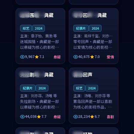
99:18
99:40
奏紧凑，值得推荐观
凑，值得推荐观看。
看。
迷城围猎·典藏
零号回声·典藏
泰国
高分
中国
热播
综艺
2024
纪录片
2024
主演：
章子怡、黄渤 等
主演：
易烊千玺、刘亦菲
迷城围猎·典藏是一部
等
零号回声·典藏是一部
以悬疑为核心的影视作
以爱情为核心的影视作
品，围绕危机、反转与
品，围绕危机、反转与
9,967
7.1
40,675
7.0
悬疑
爱情
人物成长展开，整体节
人物成长展开，整体节
99:59
99:45
奏紧凑，值得推荐观
奏紧凑，值得推荐观
看。
看。
失控剧场·典藏
雾岛回声
法国
院线
中国
连载中
纪录片
2024
综艺
2024
主演：
刘亦菲、汤唯 等
主演：
汤唯、刘亦菲 等
失控剧场·典藏是一部
雾岛回声是一部以喜剧
以悬疑为核心的影视作
为核心的影视作品，围
品，围绕危机、反转与
绕危机、反转与人物成
44,036
7.7
28,234
6.7
悬疑
喜剧
人物成长展开，整体节
长展开，整体节奏紧
99:35
99:17
奏紧凑，值得推荐观
凑，值得推荐观看。
看。
中国
杜比
中国