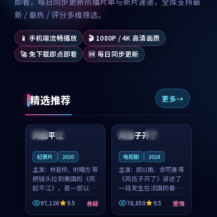
即看，每日同步更新热播片单与新片速递，全库支持最
新 / 最热 / 评分多维筛选。
📱 手机端流畅播放
🎬 1080P / 4K 高清画质
🚀 免下载即点即看
🆕 每日同步更新
精选推荐
更多
99:07
99:21
风起平江
风信子开了
美国
完结
法国
4K
纪录片
2020
电视剧
2018
主演：
林星桥、时晴方 等
主演：
颜以南、余可遇 等
把镜头拉到美国的《风
《风信子开了》讲述了
起平江》，是一部以时
一段发生在法国的春日
光记忆为底色的悬疑作
漫步故事。颜以南饰演
97,126
9.5
78,850
9.5
悬疑
爱情
品。林星桥和时晴方贡
的主角与余可遇的角色
99:53
99:48
献了2020年颇受关注的
因一场意外卷入更深的