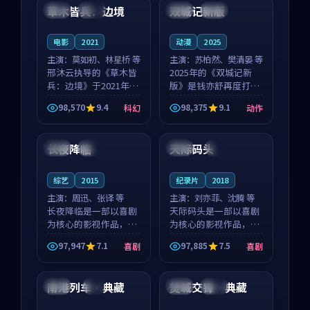
沈意林的对手戏自然克
领衔，高若初担任重要
草木皆兵：边境
双城记新版
泰国
独播
中国
独播
制，让整部影片在悬
角色，戚南柯的叙事
念...
节...
电影
2021
动漫
2025
主演：
莫如初、林星桥 等
主演：
苏柏然、樊清晏 等
邢沐云执导的《草木皆
2025年的《双城记新
兵：边境》于2021年面
版》是钱亦舒再度打磨
世，泰国的城市气质与
的动作佳作。中国大陆
98,570
9.4
98,375
9.1
科幻
动作
校园青春的人物心境共
的取景与沙漠探险的氛
99:31
93:24
同构筑了影片基调。莫
围相互成就，苏柏然与
如初、林星桥用细腻的
樊清晏的对手戏自然克
长夜降临
天际码头
泰国
独播
中国
4K
表演撑起整部科幻电
制，让整部影片在悬念
影...
与...
综艺
2015
纪录片
2018
主演：
周迅、张译 等
主演：
刘亦菲、沈腾 等
长夜降临是一部以喜剧
天际码头是一部以喜剧
为核心的影视作品，围
为核心的影视作品，围
绕危机、反转与人物成
绕危机、反转与人物成
97,947
7.1
97,885
7.5
喜剧
喜剧
长展开，整体节奏紧
长展开，整体节奏紧
99:54
99:32
凑，值得推荐观看。
凑，值得推荐观看。
南港列车·典藏
焚城交锋·典藏
美国
4K
英国
独播