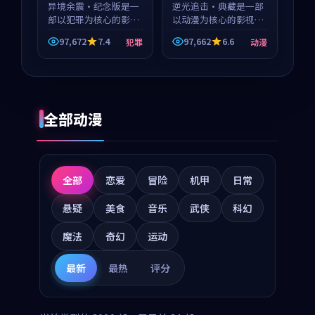
异境余震·纪念版是一
逆光追击·典藏是一部
部以犯罪为核心的影视
以动漫为核心的影视作
作品，围绕危机、反转
品，围绕危机、反转与
97,672
7.4
97,662
6.6
犯罪
动漫
与人物成长展开，整体
人物成长展开，整体节
节奏紧凑，值得推荐观
奏紧凑，值得推荐观
看。
看。
全部动漫
全部
恋爱
冒险
机甲
日常
悬疑
美食
音乐
武侠
科幻
魔法
奇幻
运动
最新
最热
评分