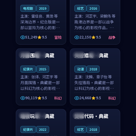
电视剧
2019
综艺
2016
主演：
雷佳音、黄渤 等
主演：
河正宇、梁朝伟 等
深海边界·纪念版是一
南港边界是一部以战争
部以冒险为核心的影视
为核心的影视作品，围
作品，围绕危机、反转
绕危机、反转与人物成
51,249
9.5
22,150
9.5
冒险
战争
与人物成长展开，整体
长展开，整体节奏紧
99:48
97:17
节奏紧凑，值得推荐观
凑，值得推荐观看。
看。
月面围猎·典藏
失控猎局·典藏
法国
完结
泰国
高分
纪录片
2015
动漫
2018
主演：
张译、河正宇 等
主演：
沈腾、章子怡 等
月面围猎·典藏是一部
失控猎局·典藏是一部
以科幻为核心的影视作
以科幻为核心的影视作
品，围绕危机、反转与
品，围绕危机、反转与
90,119
9.5
24,668
9.5
科幻
科幻
人物成长展开，整体节
人物成长展开，整体节
90:45
99:07
奏紧凑，值得推荐观
奏紧凑，值得推荐观
看。
看。
暗夜玩家·典藏
焚城代码·典藏
中国
完结
美国
连载中
纪录片
2022
综艺
2018