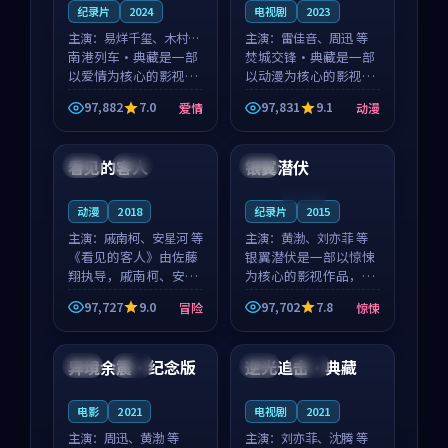
纪录片
2024
电视剧
2023
主演：
易烊千玺、木村拓
主演：
雷佳音、周迅 等
哉 等
南港列车·典藏是一部
焚城交锋·典藏是一部
以爱情为核心的影视作
以动漫为核心的影视作
品，围绕危机、反转与
品，围绕危机、反转与
97,882
7.0
97,831
9.1
爱情
动漫
人物成长展开，整体节
人物成长展开，整体节
99:05
99:05
奏紧凑，值得推荐观
奏紧凑，值得推荐观
看。
看。
看见的客人
银翼潜伏
泰国
完结
英国
连载中
动漫
2018
纪录片
2015
主演：
戚南柯、安星河 等
主演：
黄渤、刘亦菲 等
《看见的客人》由佐藤
银翼潜伏是一部以惊悚
翔执导，戚南柯、安星
为核心的影视作品，围
河领衔主演，是一部
绕危机、反转与人物成
97,727
9.0
97,702
7.8
冒险
惊悚
2018年上映的泰国冒险
长展开，整体节奏紧
99:57
97:25
动漫。影片以海岸抒情
凑，值得推荐观看。
为切入，呈现一段从初
异境余震·纪念版
逆光追击·典藏
英国
独播
泰国
院线
遇到告别都浸着真实情
绪...
电影
2021
电视剧
2021
主演：
周迅、黄渤 等
主演：
刘亦菲、沈腾 等