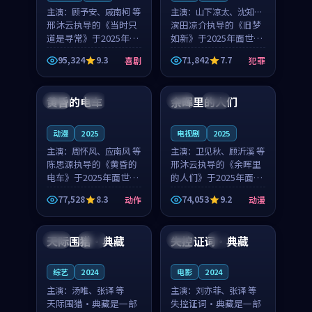
主演：
顾予安、戚南柯 等
主演：
山下凉太、沈知韵
邢沐云执导的《当时只
等
滨田凉介执导的《旧梦
道是寻常》于2025年面
如新》于2025年面世，
世，泰国的城市气质与
中国台湾的城市气质与
95,324
9.3
71,842
7.7
喜剧
犯罪
母女情深的人物心境共
异国相遇的人物心境共
99:20
99:56
同构筑了影片基调。顾
同构筑了影片基调。山
予安、戚南柯用细腻的
下凉太、沈知韵用细腻
黄昏的电车
余晖里的人们
日本
4K
泰国
完结
表演撑起整部喜剧电
的表演撑起整部犯罪
影...
电...
动漫
2025
电视剧
2025
主演：
周怀风、应南风 等
主演：
卫见秋、顾沂溪 等
陈思源执导的《黄昏的
邢沐云执导的《余晖里
电车》于2025年面世，
的人们》于2025年面
日本的城市气质与渔村
世，泰国的城市气质与
77,528
8.3
74,053
9.2
动作
动漫
故事的人物心境共同构
小镇生活的人物心境共
99:22
99:52
筑了影片基调。周怀
同构筑了影片基调。卫
风、应南风用细腻的表
见秋、顾沂溪用细腻的
天际围猎·典藏
失控证词·典藏
中国
杜比
中国
4K
演撑起整部动作电影，
表演撑起整部动漫电
剧...
影，...
综艺
2024
电影
2024
主演：
汤唯、张译 等
主演：
刘亦菲、张译 等
天际围猎·典藏是一部
失控证词·典藏是一部