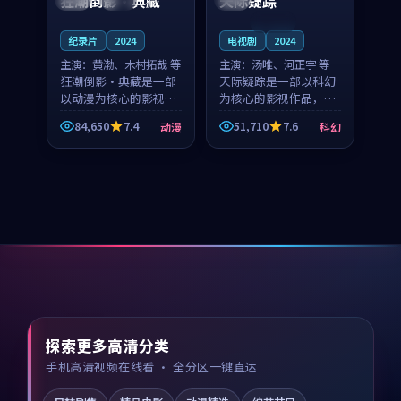
狂潮倒影·典藏
天际疑踪
连载中
纪录片
2024
电视剧
2024
主演：
黄渤、木村拓哉 等
主演：
汤唯、河正宇 等
狂潮倒影·典藏是一部
天际疑踪是一部以科幻
以动漫为核心的影视作
为核心的影视作品，围
品，围绕危机、反转与
绕危机、反转与人物成
84,650
7.4
51,710
7.6
动漫
科幻
人物成长展开，整体节
长展开，整体节奏紧
奏紧凑，值得推荐观
凑，值得推荐观看。
看。
探索更多高清分类
手机高清视频在线看 · 全分区一键直达